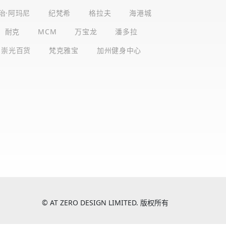
治·阿玛尼
纪梵希
格拉夫
海港城
耐克
MCM
万宝龙
潘多拉
崇光百货
梵克雅宝
加州健身中心
© AT ZERO DESIGN LIMITED. 版权所有