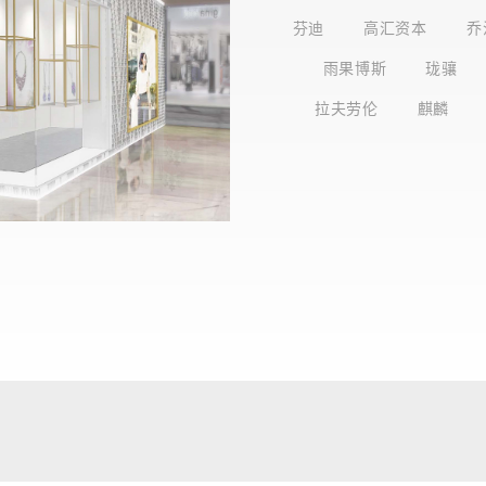
芬迪
高汇资本
乔
雨果博斯
珑骧
拉夫劳伦
麒麟