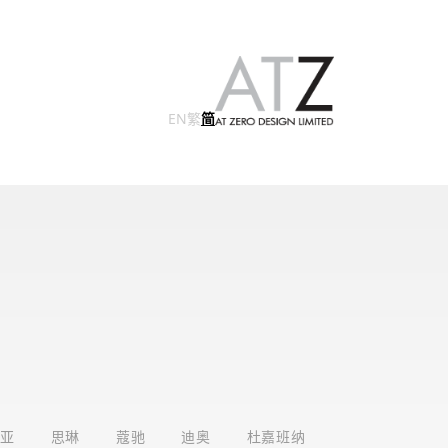
EN
繁
简
亚
思琳
蔻驰
迪奥
杜嘉班纳