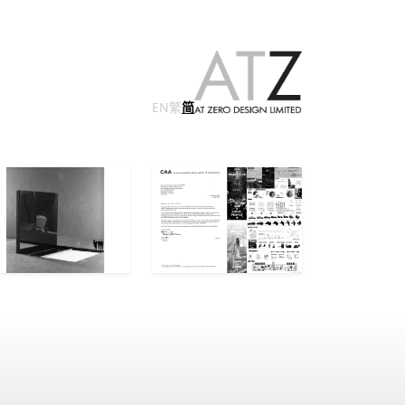
EN
繁
简